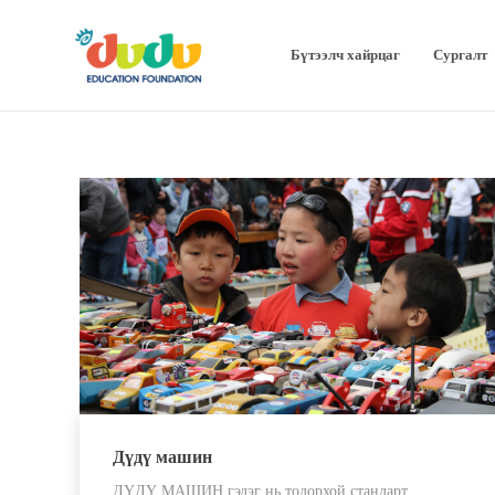
Бүтээлч хайрцаг
Сургалт
Дүдү машин
ДҮДҮ МАШИН гэдэг нь тодорхой стандарт