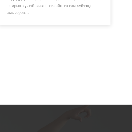
намрын хүчтэй салхи, өвлийн тэсгим хүйтэнд
амь сөрөн…