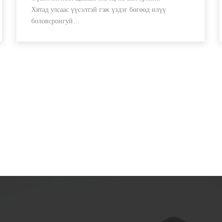
Хятад улсаас үүсэлтэй гэж үздэг бөгөөд илүү
боловсронгуй…