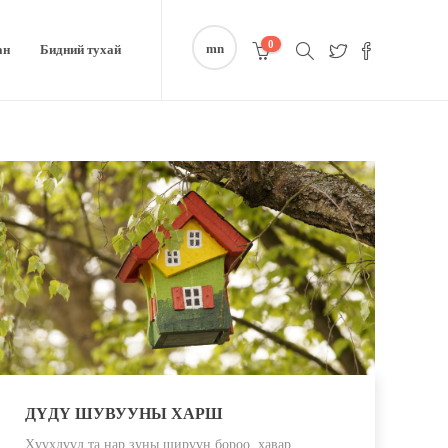
0
mn
ан
Бидний тухай
ДҮДҮ ШУВУУНЫ ХАРШ
Хүүхдүүд та нар зуны ширүүн бороо, хавар