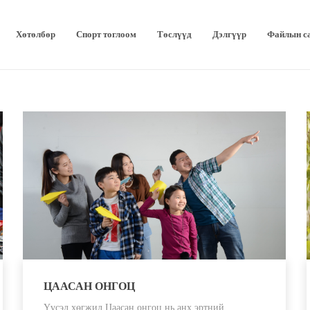
Хөтөлбөр
Спорт тоглоом
Төслүүд
Дэлгүүр
Файлын с
ЦААСАН ОНГОЦ
Үүсэл хөгжил Цаасан онгоц нь анх эртний