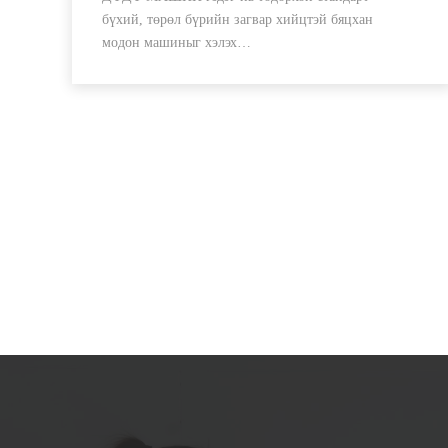
бүхий, төрөл бүрийн загвар хийцтэй бяцхан
модон машиныг хэлэх…