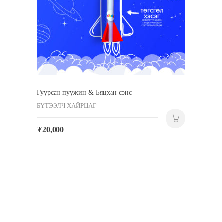
Гуурсан пуужин & Бяцхан сэнс
БҮТЭЭЛЧ ХАЙРЦАГ
₮
20,000