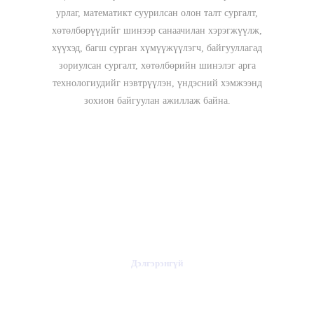
урлаг, математикт суурилсан олон талт сургалт,
хөтөлбөрүүдийг шинээр санаачилан хэрэгжүүлж,
хүүхэд, багш сурган хүмүүжүүлэгч, байгууллагад
зориулсан сургалт, хөтөлбөрийн шинэлэг арга
технологиудийг нэвтрүүлэн, үндэсний хэмжээнд
зохион байгуулан ажиллаж байна.
Хамтран ажиллах
Дэлгэрэнгүй