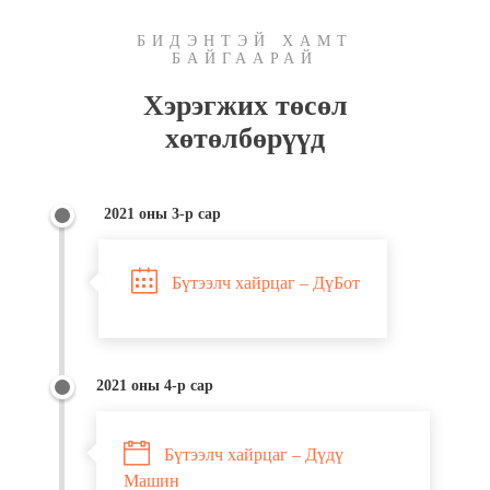
БИДЭНТЭЙ ХАМТ
БАЙГААРАЙ
Хэрэгжих төсөл
хөтөлбөрүүд
2021 оны 3-р сар
Бүтээлч хайрцаг – ДүБот
2021 оны 4-р сар
Бүтээлч хайрцаг – Дүдү
Машин