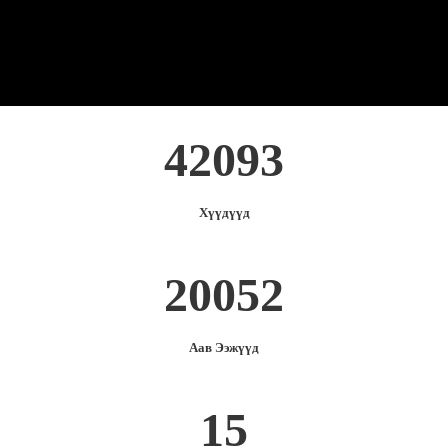
42093
Хүүдүүд
20052
Аав Ээжүүд
15