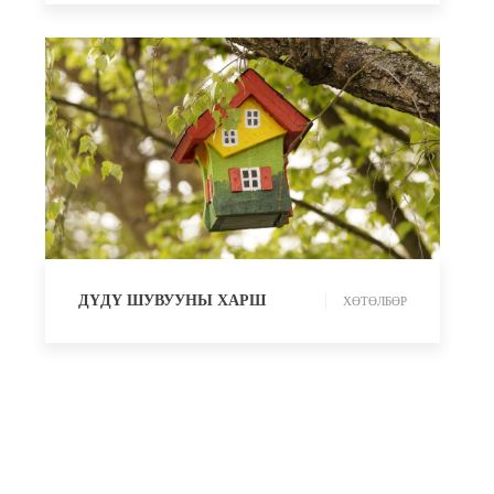
ХӨТӨЛБӨР
ДҮДҮ ШУВУУНЫ ХАРШ
ХӨТӨЛБӨР