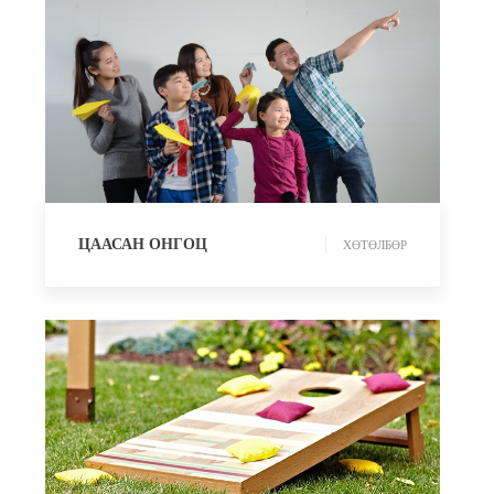
ХӨТӨЛБӨР
ЦААСАН ОНГОЦ
ХӨТӨЛБӨР
СПОРТ ТОГЛООМ