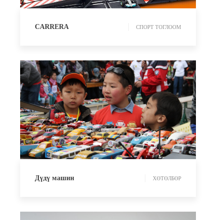
CARRERA
СПОРТ ТОГЛООМ
ХӨТӨЛБӨР
Дүдү машин
ХӨТӨЛБӨР