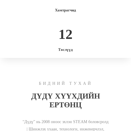
Хамтрагчид
12
Төслүүд
БИДНИЙ ТУХАЙ
ДҮДҮ ХҮҮХДИЙН
ЕРТӨНЦ
“Дүдү” нь 2008 оноос эхлэн STEAM боловсролд
| Шинжлэх ухаан, технологи, инженерчлэл,