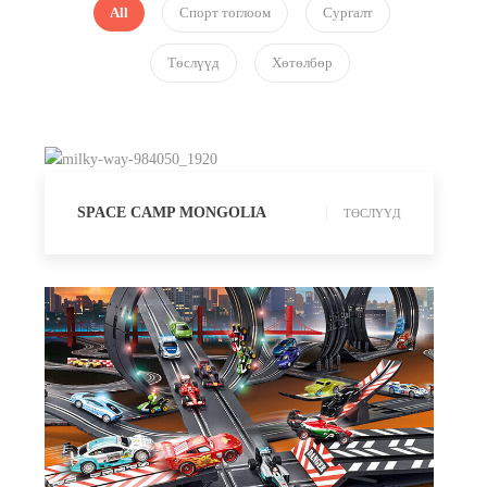
All
Спорт тоглоом
Сургалт
Төслүүд
Хөтөлбөр
ТӨСЛҮҮД
SPACE CAMP MONGOLIA
ТӨСЛҮҮД
СПОРТ ТОГЛООМ