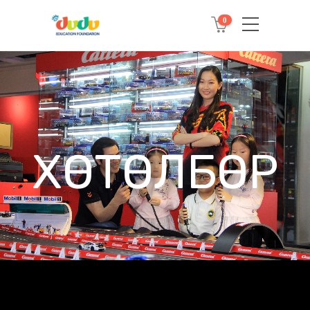
0
АЙ
ХӨТӨЛБӨР