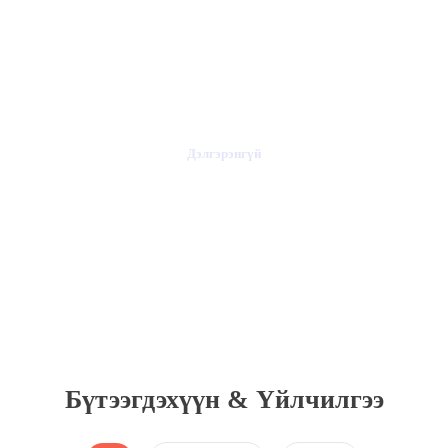
Нээлттэй ажлын байр
Дэлгэрэнгүй
Бүтээгдэхүүн & Үйлчилгээ