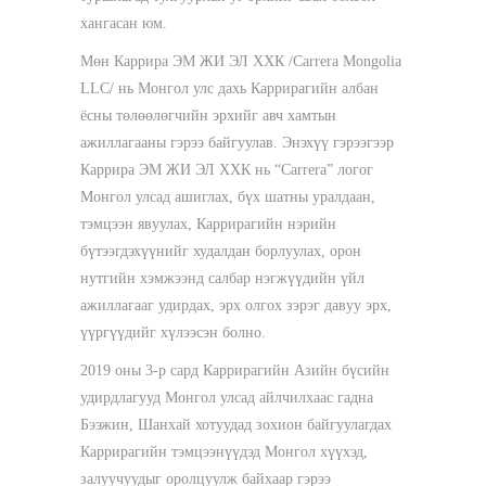
хангасан юм.
Мөн Каррира ЭМ ЖИ ЭЛ ХХК /Carrera Mongolia
LLC/ нь Монгол улс дахь Каррирагийн албан
ёсны төлөөлөгчийн эрхийг авч хамтын
ажиллагааны гэрээ байгуулав. Энэхүү гэрээгээр
Каррира ЭМ ЖИ ЭЛ ХХК нь “Carrera” логог
Монгол улсад ашиглах, бүх шатны уралдаан,
тэмцээн явуулах, Каррирагийн нэрийн
бүтээгдэхүүнийг худалдан борлуулах, орон
нутгийн хэмжээнд салбар нэгжүүдийн үйл
ажиллагааг удирдах, эрх олгох зэрэг давуу эрх,
үүргүүдийг хүлээсэн болно.
2019 оны 3-р сард Каррирагийн Азийн бүсийн
удирдлагууд Монгол улсад айлчилхаас гадна
Бээжин, Шанхай хотуудад зохион байгуулагдах
Каррирагийн тэмцээнүүдэд Монгол хүүхэд,
залуучуудыг оролцуулж байхаар гэрээ