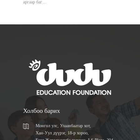
аргаар баг…
Холбоо барих
Монгол улс, Улаанбаатар хот,
Хан-Уул дүүрэг, 18-р хороо,