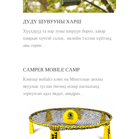
ДҮДҮ ШУВУУНЫ ХАРШ
Хүүхдүүд та нар зуны ширүүн бороо, хавар
намрын хүчтэй салхи, өвлийн тэсгим хүйтэнд
амь сөрөн…
CAMPER MOBILE CAMP
Кэмпир мобайл кэмп нь Монголын анхны
явуулын зуслан бөгөөд өсвөр насныханд
зориулсан адал явдал, амьдрах…