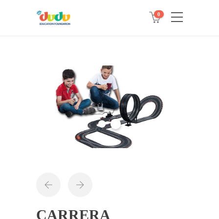
0
CARRERA