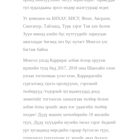
тул худалдааны эрхээ өндөр шалгуураар өгдөг.
Уг компани нь БНХАУ, БНСУ, Япон, Авсрали,
Сингапур, Тайланд, Турк зэрэг Төв ази болон
Зүүн өмнөд азийн бүс нутгуудийг хариуцан
ажилладаг бөгөөд энэ бүс нутагт Монгол улс
багтаж байна.
Монгол улсад Каррираг албан ёсоор оруулж
ирэхийн тулд бид 2017, 2018 оны Шанхайн олон
улсын тоглоомын үзэсгэлэн, Каррирагийн
сургалтанд хүнээ оролцуулах, гэрээний
төлбөрүүд /тодорхой хугацаануудад доод
лимитийг тогтоосон захиалгын төлбөр болон
албан ёсны эрхийг авах нэг удаагийн төлбөр
төлдөг/ Дүдү машин хөтөлбөрийн 10 жилийн
түүх, Дүдү хүүхдийн музейн төсөл зэрэг бидний
урт хугацаанд өөрсдийн гараар бүтээсэн түүх,
туршлагад тулгуурлан уг эрхийг авах болзол