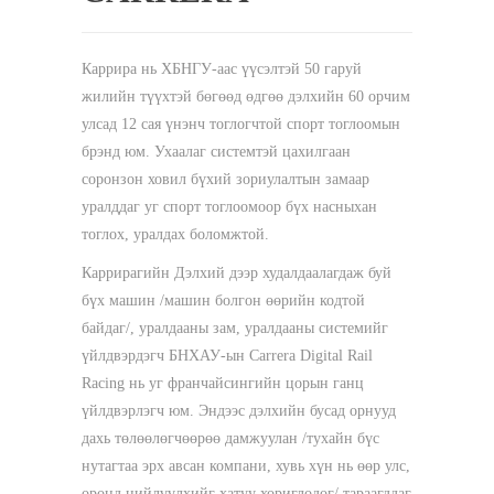
Каррира нь ХБНГУ-аас үүсэлтэй 50 гаруй
жилийн түүхтэй бөгөөд өдгөө дэлхийн 60 орчим
улсад 12 сая үнэнч тоглогчтой спорт тоглоомын
брэнд юм. Ухаалаг системтэй цахилгаан
соронзон ховил бүхий зориулалтын замаар
уралддаг уг спорт тоглоомоор бүх насныхан
тоглох, уралдах боломжтой.
Каррирагийн Дэлхий дээр худалдаалагдаж буй
бүх машин /машин болгон өөрийн кодтой
байдаг/, уралдааны зам, уралдааны системийг
үйлдвэрдэгч БНХАУ-ын Carrera Digital Rail
Racing нь уг франчайсингийн цорын ганц
үйлдвэрлэгч юм. Эндээс дэлхийн бусад орнууд
дахь төлөөлөгчөөрөө дамжуулан /тухайн бүс
нутагтаа эрх авсан компани, хувь хүн нь өөр улс,
оронд нийлүүлхийг хатуу хориглодог/ тараагддаг