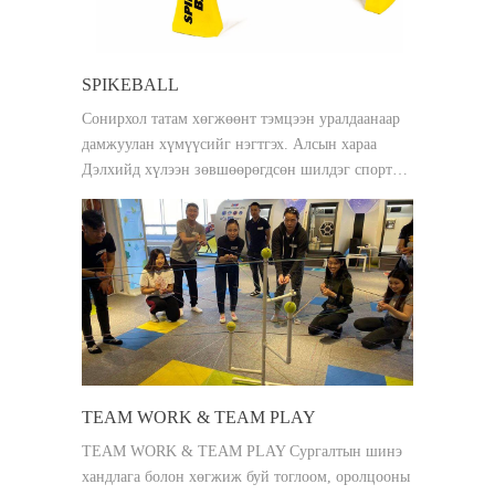
SPIKEBALL
Сонирхол татам хөгжөөнт тэмцээн уралдаанаар
дамжуулан хүмүүсийг нэгтгэх. Алсын хараа
Дэлхийд хүлээн зөвшөөрөгдсөн шилдэг спорт…
TEAM WORK & TEAM PLAY
TEAM WORK & TEAM PLAY Сургалтын шинэ
хандлага болон хөгжиж буй тоглоом, оролцооны