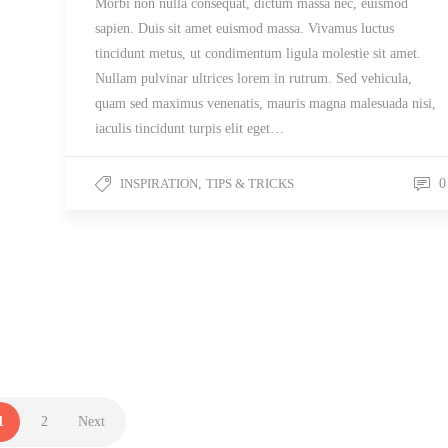
Morbi non nulla consequat, dictum massa nec, euismod
sapien. Duis sit amet euismod massa. Vivamus luctus
tincidunt metus, ut condimentum ligula molestie sit amet.
Nullam pulvinar ultrices lorem in rutrum. Sed vehicula,
quam sed maximus venenatis, mauris magna malesuada nisi,
iaculis tincidunt turpis elit eget…
INSPIRATION
,
TIPS & TRICKS
0
1
2
Next