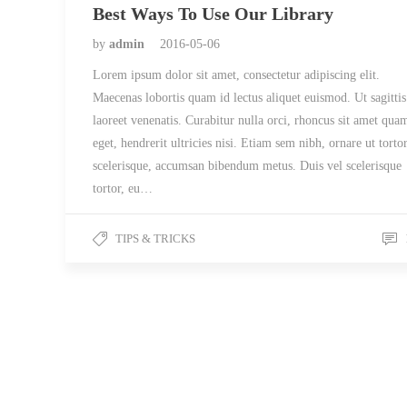
Best Ways To Use Our Library
by
admin
2016-05-06
Lorem ipsum dolor sit amet, consectetur adipiscing elit.
Maecenas lobortis quam id lectus aliquet euismod. Ut sagittis
laoreet venenatis. Curabitur nulla orci, rhoncus sit amet qua
eget, hendrerit ultricies nisi. Etiam sem nibh, ornare ut torto
scelerisque, accumsan bibendum metus. Duis vel scelerisque
tortor, eu…
TIPS & TRICKS