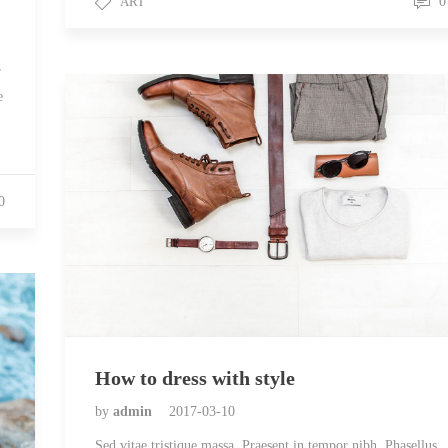
ART
0
r
e
0
How to dress with style
by
admin
2017-03-10
Sed vitae tristique massa. Praesent in tempor nibh. Phasellus