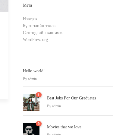
Мета
Нэвтрэх
Бүртгэлийн тэжээл
Сэтгэгдлийн хангамж
WordPress.org
Hello world!
By
admin
1
Best Jobs For Our Graduates
By
admin
0
Movies that we love