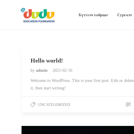
Бүтээлч хайрцаг
Сургалт
Hello world!
by
admin
2021-02-16
Welcome to WordPress. This is your first post. Edit or delete
it, then start writing!
UNCATEGORIZED