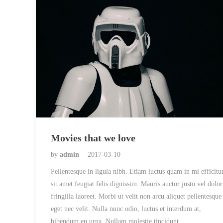
Movies that we love
by
admin
2017-03-10
Pellentesque in ligula nibh. Etiam luctus quam in mi efficitur
sit amet feugiat felis dignissim. Mauris auctor justo vel dolor
fringilla laoreet. Morbi ut velit non arcu aliquet pellentesque
eget nec velit. Nulla nunc odio, luctus et interdum at,
bibendum eu urna. Nullam molestie tincidunt…