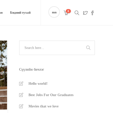
0
mn
ан
Бидний тухай
Сүүлийн бичлэг
Hello world!
Best Jobs For Our Graduates
Movies that we love