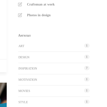
Craftsman at work
Photos in design
Ангилал
1
ART
1
DESIGN
7
INSPIRATION
1
MOTIVATION
1
MOVIES
1
STYLE