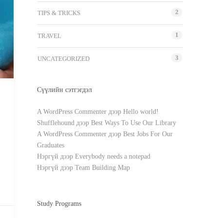
2
TIPS & TRICKS
1
TRAVEL
3
UNCATEGORIZED
Сүүлийн сэтгэгдэл
A WordPress Commenter
дээр
Hello world!
Shufflehound
дээр
Best Ways To Use Our Library
A WordPress Commenter
дээр
Best Jobs For Our
Graduates
Нэргүй
дээр
Everybody needs a notepad
Нэргүй
дээр
Team Building Map
Study Programs