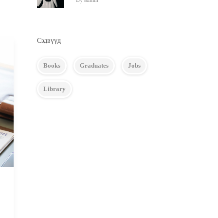
By
admin
Сэдвүүд
Books
Graduates
Jobs
Library