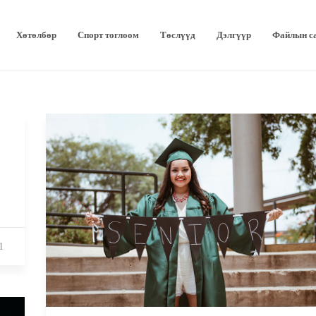
Хөтөлбөр
Спорт тоглоом
Төслүүд
Дэлгүүр
Файлын с
1