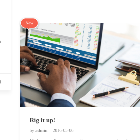
New
m
r
1
Rig it up!
by
admin
2016-05-06