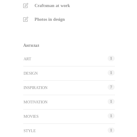
Craftsman at work
Photos in design
Ангилал
1
ART
1
DESIGN
7
INSPIRATION
1
MOTIVATION
1
MOVIES
1
STYLE