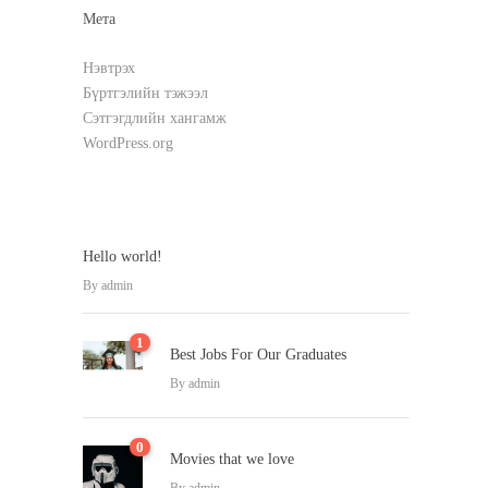
Мета
Нэвтрэх
Бүртгэлийн тэжээл
Сэтгэгдлийн хангамж
WordPress.org
Hello world!
By
admin
1
Best Jobs For Our Graduates
By
admin
0
Movies that we love