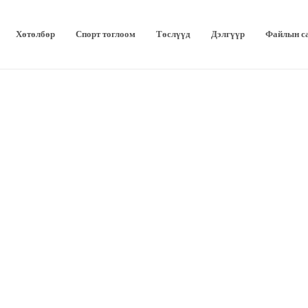
Хөтөлбөр
Спорт тоглоом
Төслүүд
Дэлгүүр
Файлын с
1