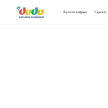
Бүтээлч хайрцаг
Сургалт
Hello world!
by
admin
2021-02-16
Welcome to WordPress. This is your first post. Edit or delete
it, then start writing!
UNCATEGORIZED