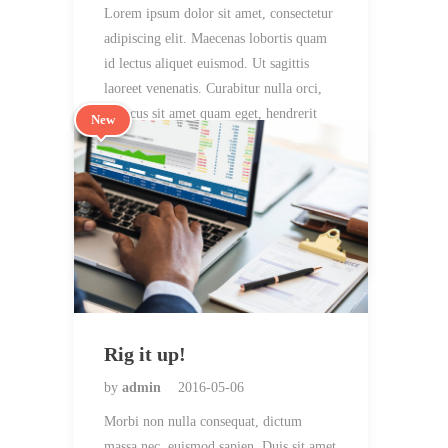
Lorem ipsum dolor sit amet, consectetur
adipiscing elit. Maecenas lobortis quam
id lectus aliquet euismod. Ut sagittis
laoreet venenatis. Curabitur nulla orci,
rhoncus sit amet quam eget, hendrerit
New
ultricies nisi. Etiam sem nibh, ornare ut
tortor scelerisque, accumsan bibendum
metus. Duis vel scelerisque tortor, eu…
TIPS & TRICKS
1
Rig it up!
by
admin
2016-05-06
Morbi non nulla consequat, dictum
massa nec, euismod sapien. Duis sit amet