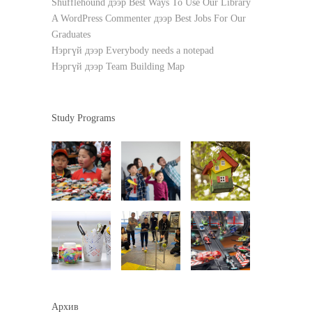
Shufflehound
дээр
Best Ways To Use Our Library
A WordPress Commenter
дээр
Best Jobs For Our
Graduates
Нэргүй
дээр
Everybody needs a notepad
Нэргүй
дээр
Team Building Map
Study Programs
Архив