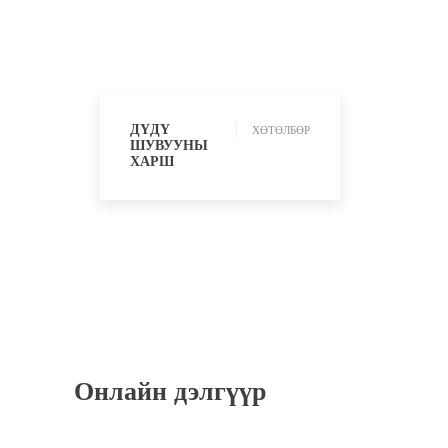
ХӨТӨЛБӨР
ДҮДҮ
ХӨТӨЛБӨР
ШУВУУНЫ
ХАРШ
Онлайн дэлгүүр